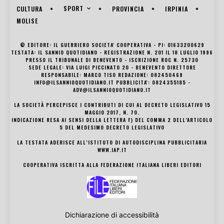
SPORT
CULTURA
PROVINCIA
IRPINIA
MOLISE
© EDITORE: IL GUERRIERO SOCIETA' COOPERATIVA - PI: 01633200629
TESTATA: IL SANNIO QUOTIDIANO - REGISTRAZIONE N. 201 IL 18 LUGLIO 1996
PRESSO IL TRIBUNALE DI BENEVENTO - ISCRIZIONE ROC N. 25730
SEDE LEGALE: VIA LUIGI PICCINATO 20 - BENEVENTO DIRETTORE
RESPONSABILE: MARCO TISO REDAZIONE: 082450469
INFO@ILSANNIOQUOTIDIANO.IT PUBBLICITA': 0824355185 -
ADV@ILSANNIOQUOTIDIANO.IT
LA SOCIETÀ PERCEPISCE I CONTRIBUTI DI CUI AL DECRETO LEGISLATIVO 15
MAGGIO 2017, N. 70.
INDICAZIONE RESA AI SENSI DELLA LETTERA F) DEL COMMA 2 DELL’ARTICOLO
5 DEL MEDESIMO DECRETO LEGISLATIVO
LA TESTATA ADERISCE ALL’ISTITUTO DI AUTODISCIPLINA PUBBLICITARIA
WWW.IAP.IT
COOPERATIVA ISCRITTA ALLA FEDERAZIONE ITALIANA LIBERI EDITORI
Dichiarazione di accessibilità