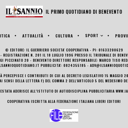
IL PRIMO QUOTIDIANO DI
BENEVENTO
SPORT
ITICA
ATTUALITÀ
CULTURA
PROVI
© EDITORE: IL GUERRIERO SOCIETA' COOPERATIVA - PI: 01633200629
- REGISTRAZIONE N. 201 IL 18 LUGLIO 1996 PRESSO IL TRIBUNALE DI BENE
UIGI PICCINATO 20 - BENEVENTO DIRETTORE RESPONSABILE: MARCO TISO R
LSANNIOQUOTIDIANO.IT PUBBLICITA': 0824355185 - ADV@ILSANNIOQUOTID
TÀ PERCEPISCE I CONTRIBUTI DI CUI AL DECRETO LEGISLATIVO 15 MAGGIO 201
AI SENSI DELLA LETTERA F) DEL COMMA 2 DELL’ARTICOLO 5 DEL MEDESIMO D
TESTATA ADERISCE ALL’ISTITUTO DI AUTODISCIPLINA PUBBLICITARIA
WWW.IA
COOPERATIVA ISCRITTA ALLA FEDERAZIONE ITALIANA LIBERI EDITORI