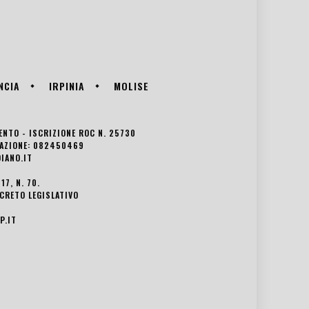
NCIA
IRPINIA
MOLISE
VENTO - ISCRIZIONE ROC N. 25730
EDAZIONE: 082450469
IANO.IT
7, N. 70.
ECRETO LEGISLATIVO
P.IT