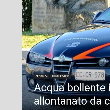
CRONACA
PRIMA PAGINA
Acqua bollente i
allontanato da 