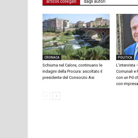
articoli collegati
dagli autori
CRONACA
POLITICA
Schiuma nel Calore, continuano le
L’intervista 
indagini della Procura: ascoltato il
Comunali e P
presidente del Consorzio Asi
con un Pd ch
con impresari