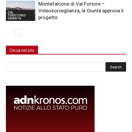
Montefalcone di Val Fortore –
Videosorveglianza, la Giunta approva il
DAL
TERRITORIO
progetto
SANNITA
Cerca nel sito
Cerca