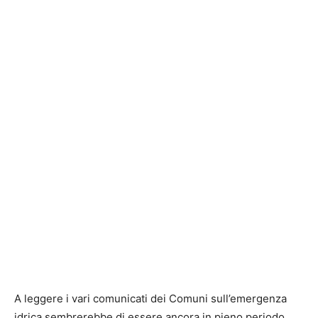
A leggere i vari comunicati dei Comuni sull’emergenza
idrica sembrerebbe di essere ancora in pieno periodo