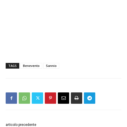
TAGS
Benevento
Sannio
articolo precedente