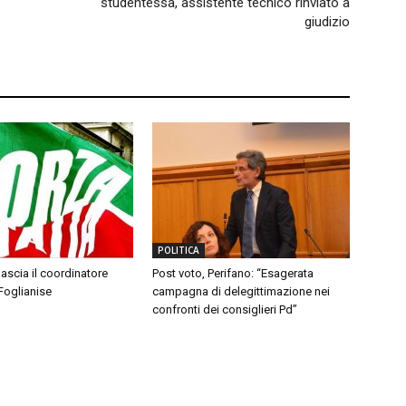
studentessa, assistente tecnico rinviato a
giudizio
POLITICA
 lascia il coordinatore
Post voto, Perifano: “Esagerata
 Foglianise
campagna di delegittimazione nei
confronti dei consiglieri Pd”