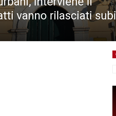
rbani, interviene il
atti vanno rilasciati sub
Ce