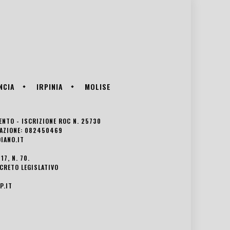
NCIA
IRPINIA
MOLISE
VENTO - ISCRIZIONE ROC N. 25730
EDAZIONE: 082450469
IANO.IT
7, N. 70.
ECRETO LEGISLATIVO
P.IT