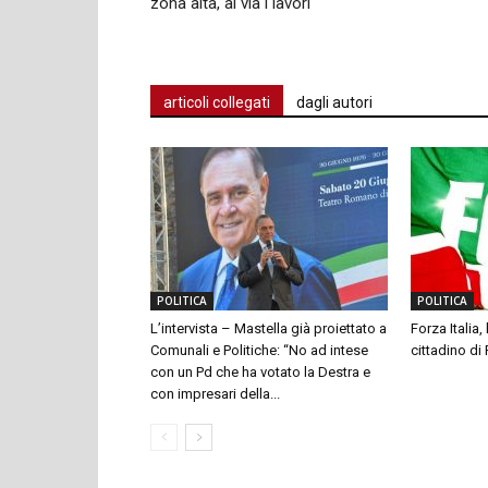
zona alta, al via i lavori
articoli collegati
dagli autori
POLITICA
POLITICA
L’intervista – Mastella già proiettato a
Forza Italia,
Comunali e Politiche: “No ad intese
cittadino di
con un Pd che ha votato la Destra e
con impresari della...