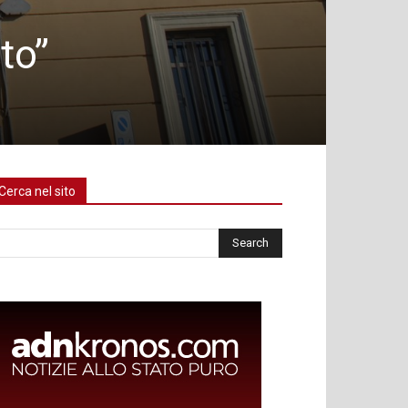
ito”
Cerca nel sito
rca