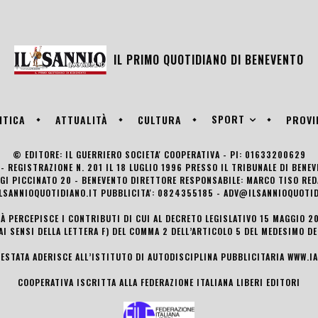
IL PRIMO QUOTIDIANO DI
BENEVENTO
SPORT
ITICA
ATTUALITÀ
CULTURA
PROVI
© EDITORE: IL GUERRIERO SOCIETA' COOPERATIVA - PI: 01633200629
- REGISTRAZIONE N. 201 IL 18 LUGLIO 1996 PRESSO IL TRIBUNALE DI BENE
UIGI PICCINATO 20 - BENEVENTO DIRETTORE RESPONSABILE: MARCO TISO R
LSANNIOQUOTIDIANO.IT PUBBLICITA': 0824355185 - ADV@ILSANNIOQUOTID
TÀ PERCEPISCE I CONTRIBUTI DI CUI AL DECRETO LEGISLATIVO 15 MAGGIO 201
AI SENSI DELLA LETTERA F) DEL COMMA 2 DELL’ARTICOLO 5 DEL MEDESIMO D
TESTATA ADERISCE ALL’ISTITUTO DI AUTODISCIPLINA PUBBLICITARIA
WWW.IA
COOPERATIVA ISCRITTA ALLA FEDERAZIONE ITALIANA LIBERI EDITORI