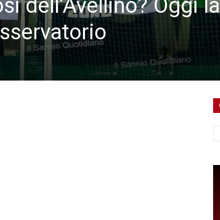
si dell’Avellino? Oggi la
Osservatorio
Ce