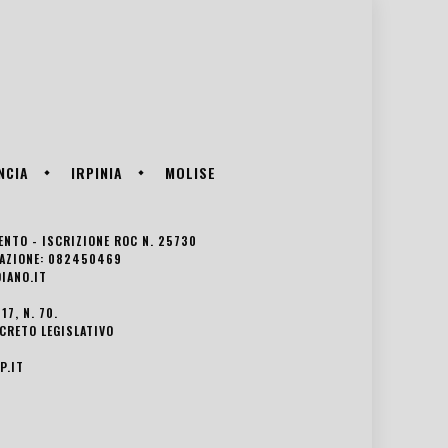
NCIA
IRPINIA
MOLISE
VENTO - ISCRIZIONE ROC N. 25730
EDAZIONE: 082450469
IANO.IT
7, N. 70.
ECRETO LEGISLATIVO
P.IT