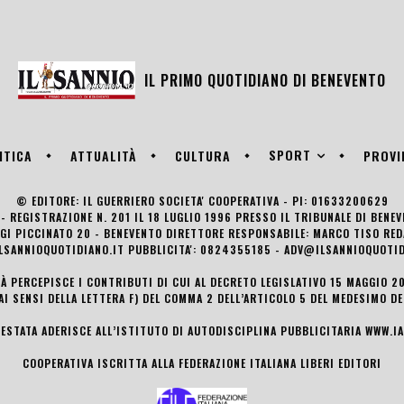
IL PRIMO QUOTIDIANO DI
BENEVENTO
SPORT
ITICA
ATTUALITÀ
CULTURA
PROVI
© EDITORE: IL GUERRIERO SOCIETA' COOPERATIVA - PI: 01633200629
- REGISTRAZIONE N. 201 IL 18 LUGLIO 1996 PRESSO IL TRIBUNALE DI BENE
UIGI PICCINATO 20 - BENEVENTO DIRETTORE RESPONSABILE: MARCO TISO R
LSANNIOQUOTIDIANO.IT PUBBLICITA': 0824355185 - ADV@ILSANNIOQUOTID
TÀ PERCEPISCE I CONTRIBUTI DI CUI AL DECRETO LEGISLATIVO 15 MAGGIO 201
AI SENSI DELLA LETTERA F) DEL COMMA 2 DELL’ARTICOLO 5 DEL MEDESIMO D
TESTATA ADERISCE ALL’ISTITUTO DI AUTODISCIPLINA PUBBLICITARIA
WWW.IA
COOPERATIVA ISCRITTA ALLA FEDERAZIONE ITALIANA LIBERI EDITORI