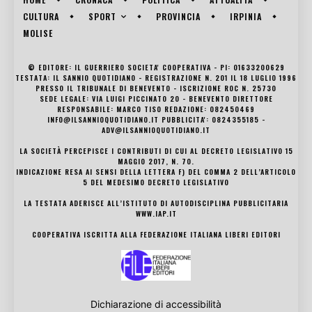
SPORT
CULTURA
PROVINCIA
IRPINIA
MOLISE
© EDITORE: IL GUERRIERO SOCIETA' COOPERATIVA - PI: 01633200629
TESTATA: IL SANNIO QUOTIDIANO - REGISTRAZIONE N. 201 IL 18 LUGLIO 1996
PRESSO IL TRIBUNALE DI BENEVENTO - ISCRIZIONE ROC N. 25730
SEDE LEGALE: VIA LUIGI PICCINATO 20 - BENEVENTO DIRETTORE
RESPONSABILE: MARCO TISO REDAZIONE: 082450469
INFO@ILSANNIOQUOTIDIANO.IT PUBBLICITA': 0824355185 -
ADV@ILSANNIOQUOTIDIANO.IT
LA SOCIETÀ PERCEPISCE I CONTRIBUTI DI CUI AL DECRETO LEGISLATIVO 15
MAGGIO 2017, N. 70.
INDICAZIONE RESA AI SENSI DELLA LETTERA F) DEL COMMA 2 DELL’ARTICOLO
5 DEL MEDESIMO DECRETO LEGISLATIVO
LA TESTATA ADERISCE ALL’ISTITUTO DI AUTODISCIPLINA PUBBLICITARIA
WWW.IAP.IT
COOPERATIVA ISCRITTA ALLA FEDERAZIONE ITALIANA LIBERI EDITORI
Dichiarazione di accessibilità