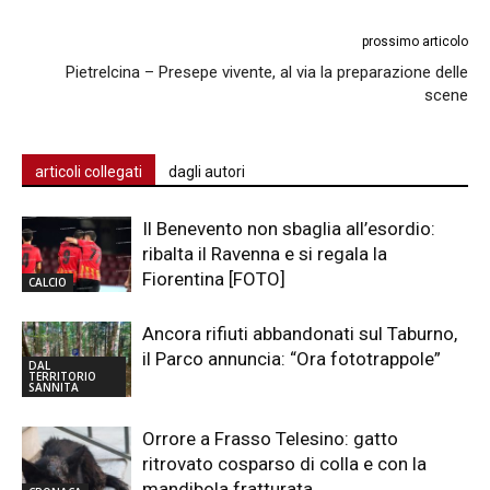
prossimo articolo
Pietrelcina – Presepe vivente, al via la preparazione delle
scene
articoli collegati
dagli autori
Il Benevento non sbaglia all’esordio:
ribalta il Ravenna e si regala la
Fiorentina [FOTO]
CALCIO
Ancora rifiuti abbandonati sul Taburno,
il Parco annuncia: “Ora fototrappole”
DAL
TERRITORIO
SANNITA
Orrore a Frasso Telesino: gatto
ritrovato cosparso di colla e con la
mandibola fratturata