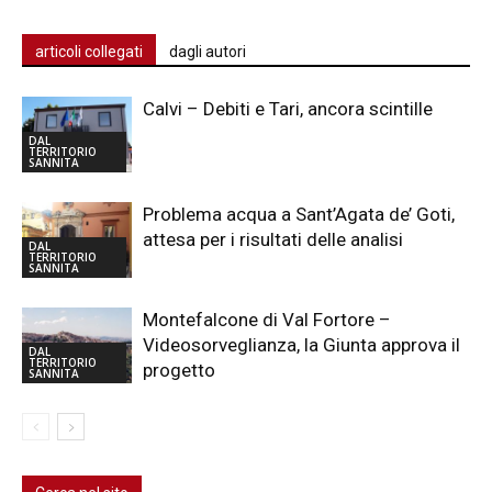
articoli collegati
dagli autori
Calvi – Debiti e Tari, ancora scintille
DAL
TERRITORIO
SANNITA
Problema acqua a Sant’Agata de’ Goti,
attesa per i risultati delle analisi
DAL
TERRITORIO
SANNITA
Montefalcone di Val Fortore –
Videosorveglianza, la Giunta approva il
DAL
TERRITORIO
progetto
SANNITA