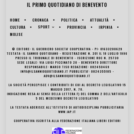
IL PRIMO QUOTIDIANO DI
BENEVENTO
HOME
CRONACA
POLITICA
ATTUALITÀ
SPORT
CULTURA
PROVINCIA
IRPINIA
MOLISE
© EDITORE: IL GUERRIERO SOCIETA' COOPERATIVA - PI: 01633200629
TESTATA: IL SANNIO QUOTIDIANO - REGISTRAZIONE N. 201 IL 18 LUGLIO 1996
PRESSO IL TRIBUNALE DI BENEVENTO - ISCRIZIONE ROC N. 25730
SEDE LEGALE: VIA LUIGI PICCINATO 20 - BENEVENTO DIRETTORE
RESPONSABILE: MARCO TISO REDAZIONE: 082450469
INFO@ILSANNIOQUOTIDIANO.IT PUBBLICITA': 0824355185 -
ADV@ILSANNIOQUOTIDIANO.IT
LA SOCIETÀ PERCEPISCE I CONTRIBUTI DI CUI AL DECRETO LEGISLATIVO 15
MAGGIO 2017, N. 70.
INDICAZIONE RESA AI SENSI DELLA LETTERA F) DEL COMMA 2 DELL’ARTICOLO
5 DEL MEDESIMO DECRETO LEGISLATIVO
LA TESTATA ADERISCE ALL’ISTITUTO DI AUTODISCIPLINA PUBBLICITARIA
WWW.IAP.IT
COOPERATIVA ISCRITTA ALLA FEDERAZIONE ITALIANA LIBERI EDITORI