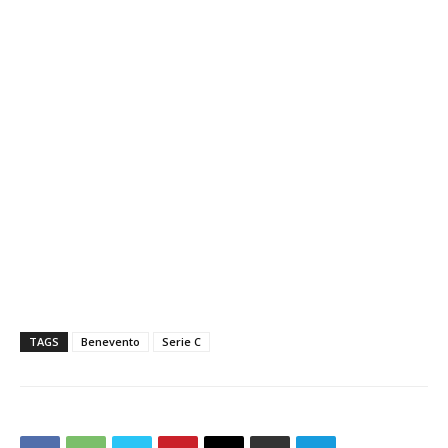
TAGS
Benevento
Serie C