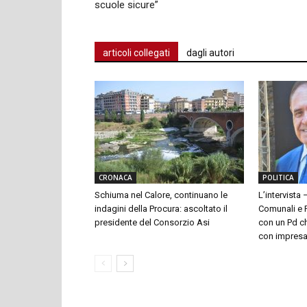
scuole sicure”
articoli collegati
dagli autori
CRONACA
POLITICA
Schiuma nel Calore, continuano le
L’intervista 
indagini della Procura: ascoltato il
Comunali e P
presidente del Consorzio Asi
con un Pd ch
con impresari