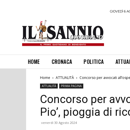
GIOVEDÌ 6 A
HOME
CRONACA
POLITICA
ATTUA
Home
ATTUALITÀ
Concorso per avvocati all’osped
ATTUALITÀ
PRIMA PAGINA
Concorso per avvo
Pio’, pioggia di ric
venerdì 30 Agosto 2024