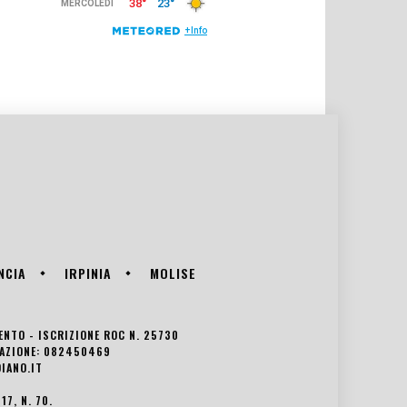
NCIA
IRPINIA
MOLISE
VENTO - ISCRIZIONE ROC N. 25730
EDAZIONE: 082450469
IANO.IT
7, N. 70.