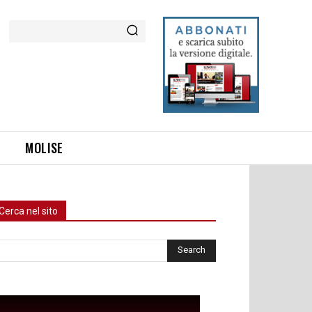
Cerca
MOLISE
Cerca nel sito
rca