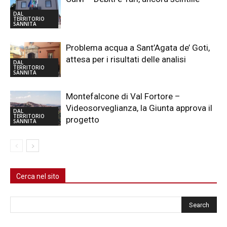
DAL
TERRITORIO
SANNITA
Problema acqua a Sant’Agata de’ Goti,
attesa per i risultati delle analisi
DAL
TERRITORIO
SANNITA
Montefalcone di Val Fortore –
Videosorveglianza, la Giunta approva il
DAL
TERRITORIO
progetto
SANNITA
Cerca nel sito
Cerca