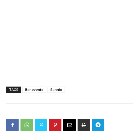
TAGS
Benevento
Sannio