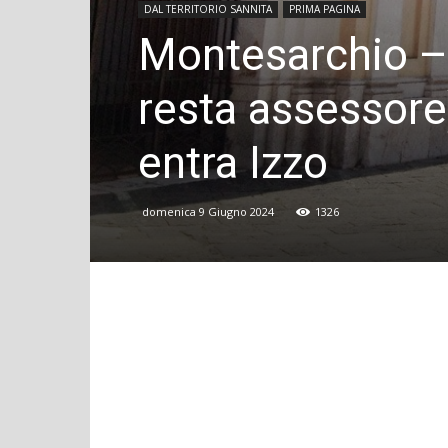
DAL TERRITORIO SANNITA
PRIMA PAGINA
Montesarchio –
resta assessore
entra Izzo
domenica 9 Giugno 2024
1326