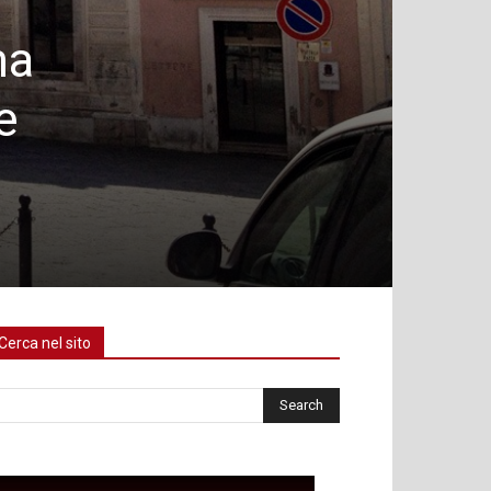
ma
e
Cerca nel sito
rca