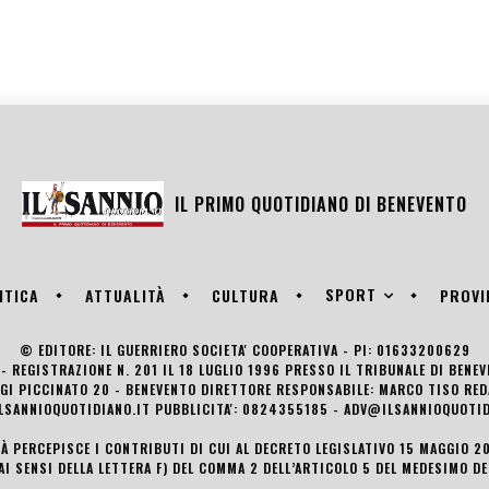
IL PRIMO QUOTIDIANO DI
BENEVENTO
SPORT
ITICA
ATTUALITÀ
CULTURA
PROVI
© EDITORE: IL GUERRIERO SOCIETA' COOPERATIVA - PI: 01633200629
- REGISTRAZIONE N. 201 IL 18 LUGLIO 1996 PRESSO IL TRIBUNALE DI BENE
UIGI PICCINATO 20 - BENEVENTO DIRETTORE RESPONSABILE: MARCO TISO R
LSANNIOQUOTIDIANO.IT PUBBLICITA': 0824355185 - ADV@ILSANNIOQUOTID
TÀ PERCEPISCE I CONTRIBUTI DI CUI AL DECRETO LEGISLATIVO 15 MAGGIO 201
AI SENSI DELLA LETTERA F) DEL COMMA 2 DELL’ARTICOLO 5 DEL MEDESIMO D