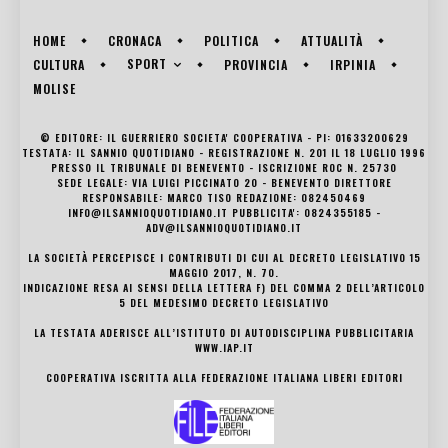
HOME
CRONACA
POLITICA
ATTUALITÀ
SPORT
CULTURA
PROVINCIA
IRPINIA
MOLISE
© EDITORE: IL GUERRIERO SOCIETA' COOPERATIVA - PI: 01633200629
TESTATA: IL SANNIO QUOTIDIANO - REGISTRAZIONE N. 201 IL 18 LUGLIO 1996
PRESSO IL TRIBUNALE DI BENEVENTO - ISCRIZIONE ROC N. 25730
SEDE LEGALE: VIA LUIGI PICCINATO 20 - BENEVENTO DIRETTORE
RESPONSABILE: MARCO TISO REDAZIONE: 082450469
INFO@ILSANNIOQUOTIDIANO.IT PUBBLICITA': 0824355185 -
ADV@ILSANNIOQUOTIDIANO.IT
LA SOCIETÀ PERCEPISCE I CONTRIBUTI DI CUI AL DECRETO LEGISLATIVO 15
MAGGIO 2017, N. 70.
INDICAZIONE RESA AI SENSI DELLA LETTERA F) DEL COMMA 2 DELL’ARTICOLO
5 DEL MEDESIMO DECRETO LEGISLATIVO
LA TESTATA ADERISCE ALL’ISTITUTO DI AUTODISCIPLINA PUBBLICITARIA
WWW.IAP.IT
COOPERATIVA ISCRITTA ALLA FEDERAZIONE ITALIANA LIBERI EDITORI