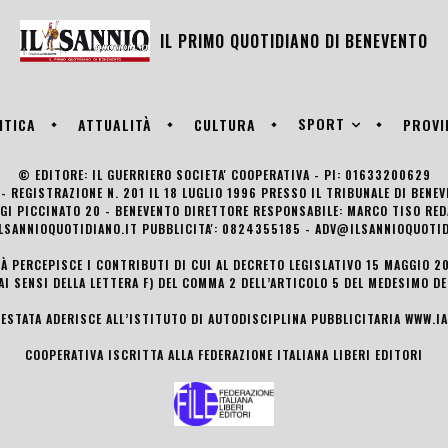
IL PRIMO QUOTIDIANO DI
BENEVENTO
SPORT
ITICA
ATTUALITÀ
CULTURA
PROVI
© EDITORE: IL GUERRIERO SOCIETA' COOPERATIVA - PI: 01633200629
- REGISTRAZIONE N. 201 IL 18 LUGLIO 1996 PRESSO IL TRIBUNALE DI BENE
UIGI PICCINATO 20 - BENEVENTO DIRETTORE RESPONSABILE: MARCO TISO R
LSANNIOQUOTIDIANO.IT PUBBLICITA': 0824355185 - ADV@ILSANNIOQUOTID
TÀ PERCEPISCE I CONTRIBUTI DI CUI AL DECRETO LEGISLATIVO 15 MAGGIO 201
AI SENSI DELLA LETTERA F) DEL COMMA 2 DELL’ARTICOLO 5 DEL MEDESIMO D
TESTATA ADERISCE ALL’ISTITUTO DI AUTODISCIPLINA PUBBLICITARIA
WWW.IA
COOPERATIVA ISCRITTA ALLA FEDERAZIONE ITALIANA LIBERI EDITORI