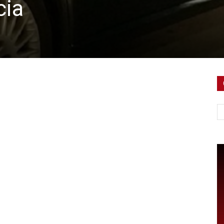
cia
Ce