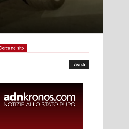
Cerca nel sito
rca