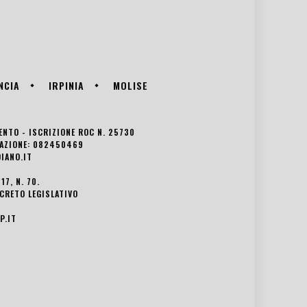
NCIA
IRPINIA
MOLISE
VENTO - ISCRIZIONE ROC N. 25730
EDAZIONE: 082450469
IANO.IT
7, N. 70.
ECRETO LEGISLATIVO
P.IT