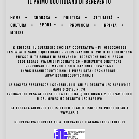
IL PRIMO QUOTIDIANO DI
BENEVENTO
HOME
CRONACA
POLITICA
ATTUALITÀ
SPORT
CULTURA
PROVINCIA
IRPINIA
MOLISE
© EDITORE: IL GUERRIERO SOCIETA' COOPERATIVA - PI: 01633200629
TESTATA: IL SANNIO QUOTIDIANO - REGISTRAZIONE N. 201 IL 18 LUGLIO 1996
PRESSO IL TRIBUNALE DI BENEVENTO - ISCRIZIONE ROC N. 25730
SEDE LEGALE: VIA LUIGI PICCINATO 20 - BENEVENTO DIRETTORE
RESPONSABILE: MARCO TISO REDAZIONE: 082450469
INFO@ILSANNIOQUOTIDIANO.IT PUBBLICITA': 0824355185 -
ADV@ILSANNIOQUOTIDIANO.IT
LA SOCIETÀ PERCEPISCE I CONTRIBUTI DI CUI AL DECRETO LEGISLATIVO 15
MAGGIO 2017, N. 70.
INDICAZIONE RESA AI SENSI DELLA LETTERA F) DEL COMMA 2 DELL’ARTICOLO
5 DEL MEDESIMO DECRETO LEGISLATIVO
LA TESTATA ADERISCE ALL’ISTITUTO DI AUTODISCIPLINA PUBBLICITARIA
WWW.IAP.IT
COOPERATIVA ISCRITTA ALLA FEDERAZIONE ITALIANA LIBERI EDITORI