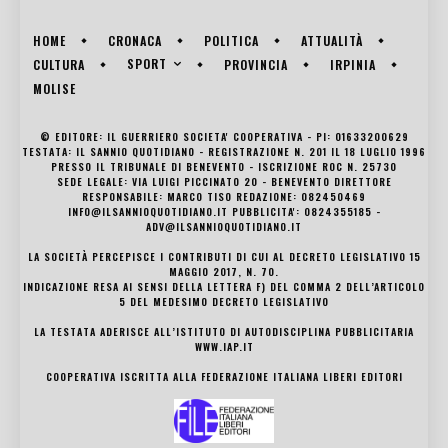
HOME
CRONACA
POLITICA
ATTUALITÀ
SPORT
CULTURA
PROVINCIA
IRPINIA
MOLISE
© EDITORE: IL GUERRIERO SOCIETA' COOPERATIVA - PI: 01633200629
TESTATA: IL SANNIO QUOTIDIANO - REGISTRAZIONE N. 201 IL 18 LUGLIO 1996
PRESSO IL TRIBUNALE DI BENEVENTO - ISCRIZIONE ROC N. 25730
SEDE LEGALE: VIA LUIGI PICCINATO 20 - BENEVENTO DIRETTORE
RESPONSABILE: MARCO TISO REDAZIONE: 082450469
INFO@ILSANNIOQUOTIDIANO.IT PUBBLICITA': 0824355185 -
ADV@ILSANNIOQUOTIDIANO.IT
LA SOCIETÀ PERCEPISCE I CONTRIBUTI DI CUI AL DECRETO LEGISLATIVO 15
MAGGIO 2017, N. 70.
INDICAZIONE RESA AI SENSI DELLA LETTERA F) DEL COMMA 2 DELL’ARTICOLO
5 DEL MEDESIMO DECRETO LEGISLATIVO
LA TESTATA ADERISCE ALL’ISTITUTO DI AUTODISCIPLINA PUBBLICITARIA
WWW.IAP.IT
COOPERATIVA ISCRITTA ALLA FEDERAZIONE ITALIANA LIBERI EDITORI