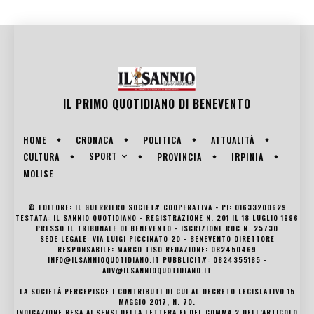
IL PRIMO QUOTIDIANO DI
BENEVENTO
HOME
CRONACA
POLITICA
ATTUALITÀ
SPORT
CULTURA
PROVINCIA
IRPINIA
MOLISE
© EDITORE: IL GUERRIERO SOCIETA' COOPERATIVA - PI: 01633200629
TESTATA: IL SANNIO QUOTIDIANO - REGISTRAZIONE N. 201 IL 18 LUGLIO 1996
PRESSO IL TRIBUNALE DI BENEVENTO - ISCRIZIONE ROC N. 25730
SEDE LEGALE: VIA LUIGI PICCINATO 20 - BENEVENTO DIRETTORE
RESPONSABILE: MARCO TISO REDAZIONE: 082450469
INFO@ILSANNIOQUOTIDIANO.IT PUBBLICITA': 0824355185 -
ADV@ILSANNIOQUOTIDIANO.IT
LA SOCIETÀ PERCEPISCE I CONTRIBUTI DI CUI AL DECRETO LEGISLATIVO 15
MAGGIO 2017, N. 70.
INDICAZIONE RESA AI SENSI DELLA LETTERA F) DEL COMMA 2 DELL’ARTICOLO