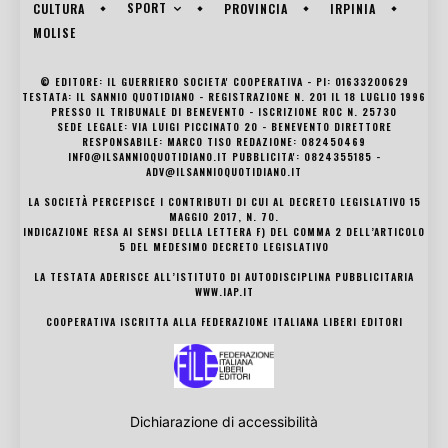
SPORT
CULTURA
PROVINCIA
IRPINIA
MOLISE
© EDITORE: IL GUERRIERO SOCIETA' COOPERATIVA - PI: 01633200629
TESTATA: IL SANNIO QUOTIDIANO - REGISTRAZIONE N. 201 IL 18 LUGLIO 1996
PRESSO IL TRIBUNALE DI BENEVENTO - ISCRIZIONE ROC N. 25730
SEDE LEGALE: VIA LUIGI PICCINATO 20 - BENEVENTO DIRETTORE
RESPONSABILE: MARCO TISO REDAZIONE: 082450469
INFO@ILSANNIOQUOTIDIANO.IT PUBBLICITA': 0824355185 -
ADV@ILSANNIOQUOTIDIANO.IT
LA SOCIETÀ PERCEPISCE I CONTRIBUTI DI CUI AL DECRETO LEGISLATIVO 15
MAGGIO 2017, N. 70.
INDICAZIONE RESA AI SENSI DELLA LETTERA F) DEL COMMA 2 DELL’ARTICOLO
5 DEL MEDESIMO DECRETO LEGISLATIVO
LA TESTATA ADERISCE ALL’ISTITUTO DI AUTODISCIPLINA PUBBLICITARIA
WWW.IAP.IT
COOPERATIVA ISCRITTA ALLA FEDERAZIONE ITALIANA LIBERI EDITORI
Dichiarazione di accessibilità