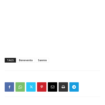
TAGS
Benevento
Sannio