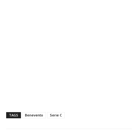
TAGS
Benevento
Serie C