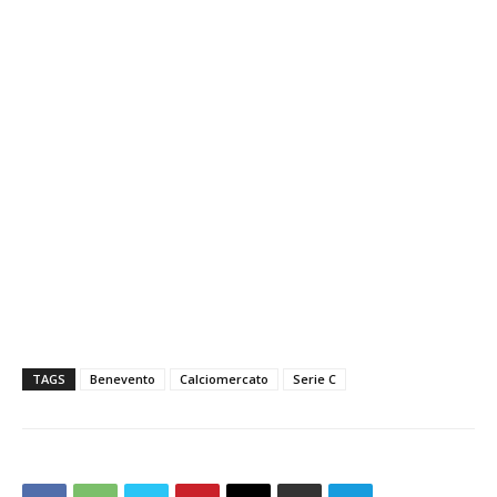
TAGS
Benevento
Calciomercato
Serie C