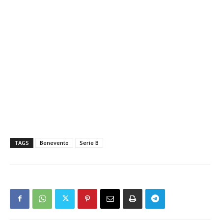
TAGS
Benevento
Serie B