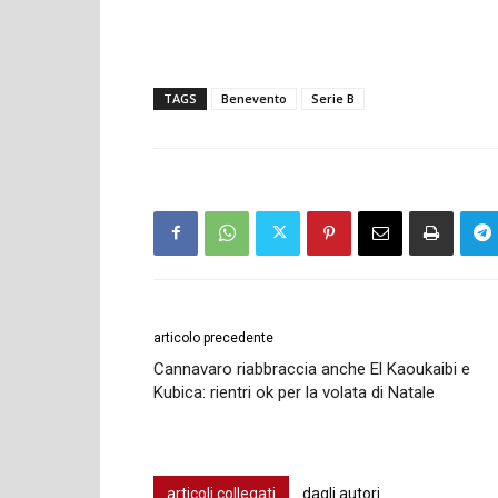
TAGS
Benevento
Serie B
articolo precedente
Cannavaro riabbraccia anche El Kaoukaibi e
Kubica: rientri ok per la volata di Natale
articoli collegati
dagli autori