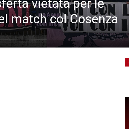
asferta vietata per le
el match col Cosenza
Ce