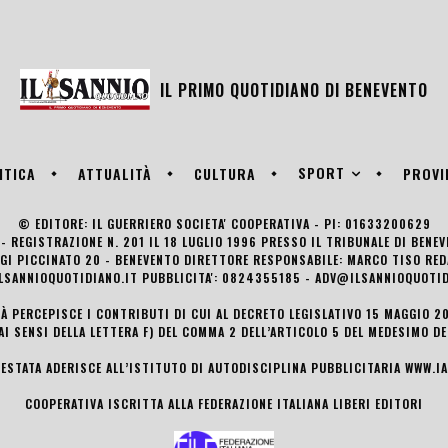
IL PRIMO QUOTIDIANO DI
BENEVENTO
SPORT
ITICA
ATTUALITÀ
CULTURA
PROVI
© EDITORE: IL GUERRIERO SOCIETA' COOPERATIVA - PI: 01633200629
- REGISTRAZIONE N. 201 IL 18 LUGLIO 1996 PRESSO IL TRIBUNALE DI BENE
UIGI PICCINATO 20 - BENEVENTO DIRETTORE RESPONSABILE: MARCO TISO R
LSANNIOQUOTIDIANO.IT PUBBLICITA': 0824355185 - ADV@ILSANNIOQUOTID
TÀ PERCEPISCE I CONTRIBUTI DI CUI AL DECRETO LEGISLATIVO 15 MAGGIO 201
AI SENSI DELLA LETTERA F) DEL COMMA 2 DELL’ARTICOLO 5 DEL MEDESIMO D
TESTATA ADERISCE ALL’ISTITUTO DI AUTODISCIPLINA PUBBLICITARIA
WWW.IA
COOPERATIVA ISCRITTA ALLA FEDERAZIONE ITALIANA LIBERI EDITORI