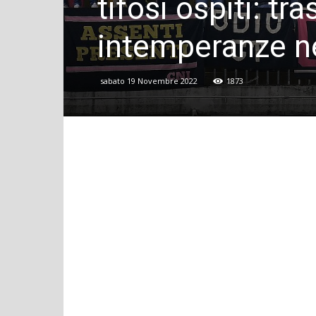
tifosi ospiti: tr
intemperanze n
sabato 19 Novembre 2022
1873