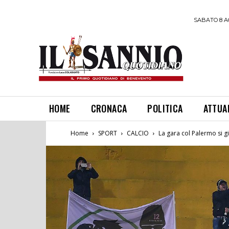
SABATO 8 A
HOME
CRONACA
POLITICA
ATTUA
Home
SPORT
CALCIO
La gara col Palermo si gio