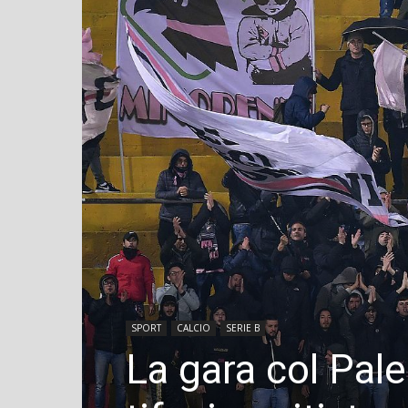
SPORT
CALCIO
SERIE B
La gara col Pal