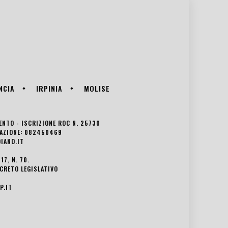
NCIA
IRPINIA
MOLISE
VENTO - ISCRIZIONE ROC N. 25730
EDAZIONE: 082450469
IANO.IT
7, N. 70.
ECRETO LEGISLATIVO
P.IT