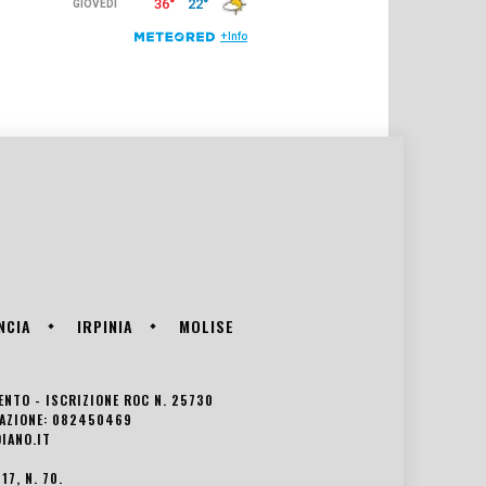
NCIA
IRPINIA
MOLISE
VENTO - ISCRIZIONE ROC N. 25730
EDAZIONE: 082450469
IANO.IT
7, N. 70.