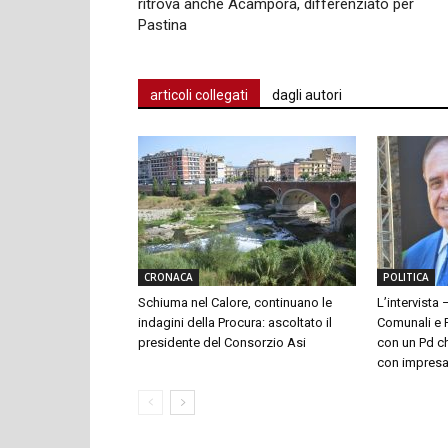
ritrova anche Acampora, differenziato per
Pastina
articoli collegati
dagli autori
CRONACA
POLITICA
Schiuma nel Calore, continuano le
L’intervista 
indagini della Procura: ascoltato il
Comunali e P
presidente del Consorzio Asi
con un Pd ch
con impresari