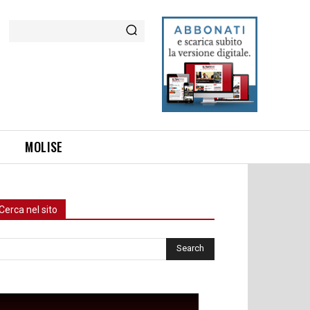
Cerca
MOLISE
Cerca nel sito
rca