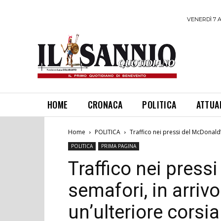
VENERDÌ 7 
HOME
CRONACA
POLITICA
ATTUA
Home
POLITICA
Traffico nei pressi del McDonald’s
POLITICA
PRIMA PAGINA
Traffico nei pressi
semafori, in arriv
un’ulteriore corsia