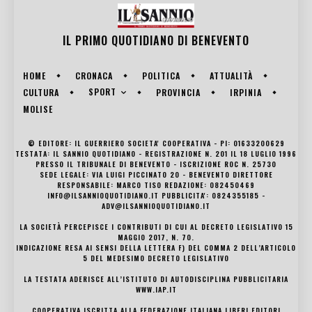
IL PRIMO QUOTIDIANO DI
BENEVENTO
HOME
CRONACA
POLITICA
ATTUALITÀ
SPORT
CULTURA
PROVINCIA
IRPINIA
MOLISE
© EDITORE: IL GUERRIERO SOCIETA' COOPERATIVA - PI: 01633200629
TESTATA: IL SANNIO QUOTIDIANO - REGISTRAZIONE N. 201 IL 18 LUGLIO 1996
PRESSO IL TRIBUNALE DI BENEVENTO - ISCRIZIONE ROC N. 25730
SEDE LEGALE: VIA LUIGI PICCINATO 20 - BENEVENTO DIRETTORE
RESPONSABILE: MARCO TISO REDAZIONE: 082450469
INFO@ILSANNIOQUOTIDIANO.IT PUBBLICITA': 0824355185 -
ADV@ILSANNIOQUOTIDIANO.IT
LA SOCIETÀ PERCEPISCE I CONTRIBUTI DI CUI AL DECRETO LEGISLATIVO 15
MAGGIO 2017, N. 70.
INDICAZIONE RESA AI SENSI DELLA LETTERA F) DEL COMMA 2 DELL’ARTICOLO
5 DEL MEDESIMO DECRETO LEGISLATIVO
LA TESTATA ADERISCE ALL’ISTITUTO DI AUTODISCIPLINA PUBBLICITARIA
WWW.IAP.IT
COOPERATIVA ISCRITTA ALLA FEDERAZIONE ITALIANA LIBERI EDITORI