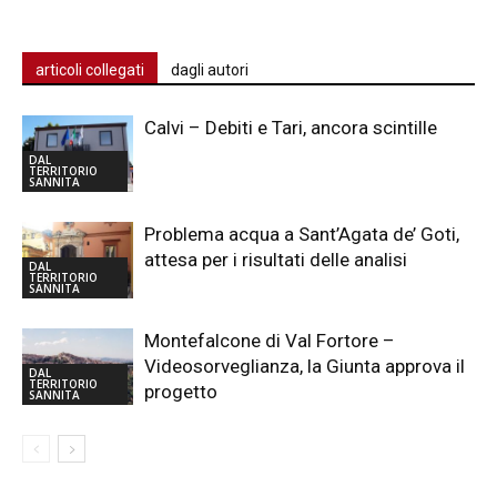
articoli collegati
dagli autori
Calvi – Debiti e Tari, ancora scintille
DAL
TERRITORIO
SANNITA
Problema acqua a Sant’Agata de’ Goti,
attesa per i risultati delle analisi
DAL
TERRITORIO
SANNITA
Montefalcone di Val Fortore –
Videosorveglianza, la Giunta approva il
DAL
TERRITORIO
progetto
SANNITA