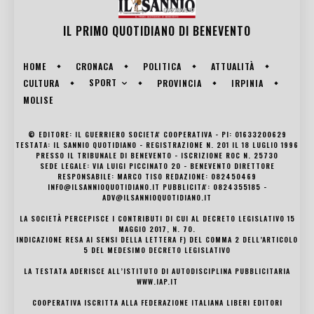
IL PRIMO QUOTIDIANO DI
BENEVENTO
HOME
CRONACA
POLITICA
ATTUALITÀ
SPORT
CULTURA
PROVINCIA
IRPINIA
MOLISE
© EDITORE: IL GUERRIERO SOCIETA' COOPERATIVA - PI: 01633200629
TESTATA: IL SANNIO QUOTIDIANO - REGISTRAZIONE N. 201 IL 18 LUGLIO 1996
PRESSO IL TRIBUNALE DI BENEVENTO - ISCRIZIONE ROC N. 25730
SEDE LEGALE: VIA LUIGI PICCINATO 20 - BENEVENTO DIRETTORE
RESPONSABILE: MARCO TISO REDAZIONE: 082450469
INFO@ILSANNIOQUOTIDIANO.IT PUBBLICITA': 0824355185 -
ADV@ILSANNIOQUOTIDIANO.IT
LA SOCIETÀ PERCEPISCE I CONTRIBUTI DI CUI AL DECRETO LEGISLATIVO 15
MAGGIO 2017, N. 70.
INDICAZIONE RESA AI SENSI DELLA LETTERA F) DEL COMMA 2 DELL’ARTICOLO
5 DEL MEDESIMO DECRETO LEGISLATIVO
LA TESTATA ADERISCE ALL’ISTITUTO DI AUTODISCIPLINA PUBBLICITARIA
WWW.IAP.IT
COOPERATIVA ISCRITTA ALLA FEDERAZIONE ITALIANA LIBERI EDITORI