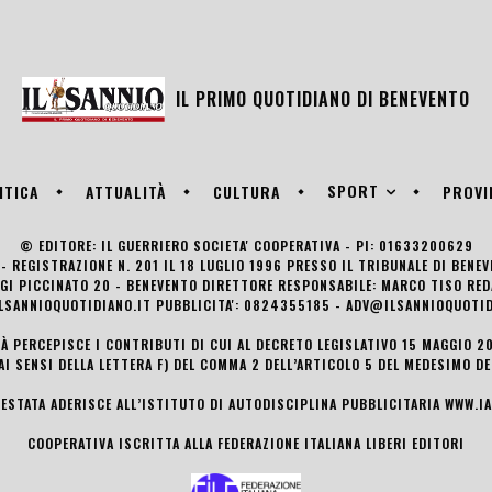
IL PRIMO QUOTIDIANO DI
BENEVENTO
SPORT
ITICA
ATTUALITÀ
CULTURA
PROVI
© EDITORE: IL GUERRIERO SOCIETA' COOPERATIVA - PI: 01633200629
- REGISTRAZIONE N. 201 IL 18 LUGLIO 1996 PRESSO IL TRIBUNALE DI BENE
UIGI PICCINATO 20 - BENEVENTO DIRETTORE RESPONSABILE: MARCO TISO R
LSANNIOQUOTIDIANO.IT PUBBLICITA': 0824355185 - ADV@ILSANNIOQUOTID
TÀ PERCEPISCE I CONTRIBUTI DI CUI AL DECRETO LEGISLATIVO 15 MAGGIO 201
AI SENSI DELLA LETTERA F) DEL COMMA 2 DELL’ARTICOLO 5 DEL MEDESIMO D
TESTATA ADERISCE ALL’ISTITUTO DI AUTODISCIPLINA PUBBLICITARIA
WWW.IA
COOPERATIVA ISCRITTA ALLA FEDERAZIONE ITALIANA LIBERI EDITORI