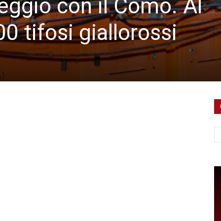
peggio con il Como. Al
0 tifosi giallorossi
Ce