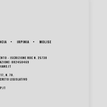
NCIA
IRPINIA
MOLISE
VENTO - ISCRIZIONE ROC N. 25730
EDAZIONE: 082450469
IANO.IT
7, N. 70.
ECRETO LEGISLATIVO
P.IT