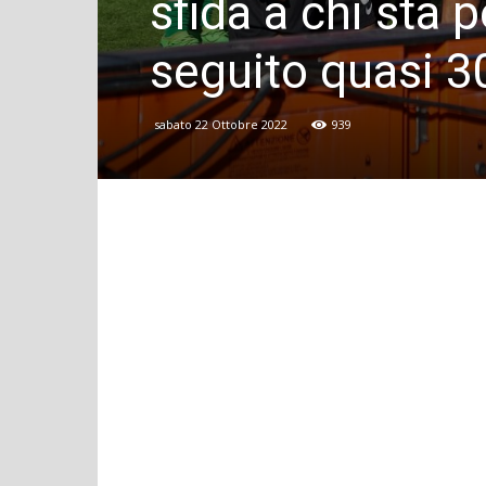
sfida a chi sta 
seguito quasi 30
sabato 22 Ottobre 2022
939