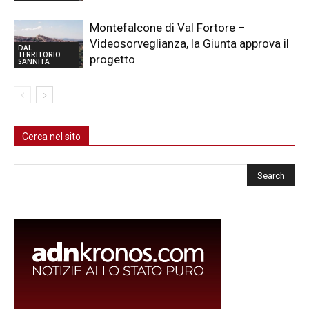
Montefalcone di Val Fortore –
Videosorveglianza, la Giunta approva il
DAL
TERRITORIO
progetto
SANNITA
Cerca nel sito
Cerca