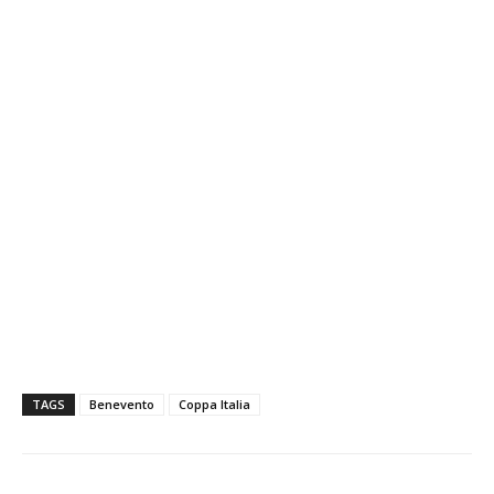
TAGS
Benevento
Coppa Italia