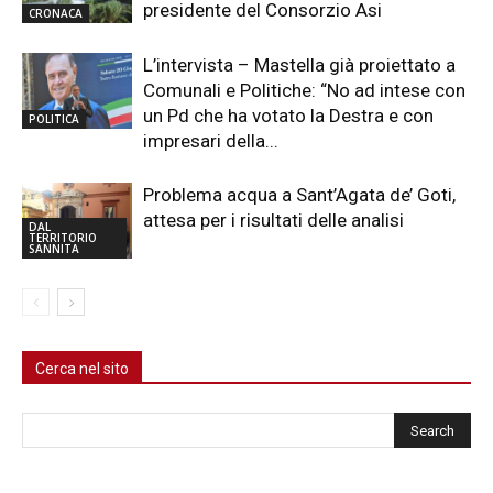
presidente del Consorzio Asi
CRONACA
L’intervista – Mastella già proiettato a
Comunali e Politiche: “No ad intese con
un Pd che ha votato la Destra e con
POLITICA
impresari della...
Problema acqua a Sant’Agata de’ Goti,
attesa per i risultati delle analisi
DAL
TERRITORIO
SANNITA
Cerca nel sito
Cerca