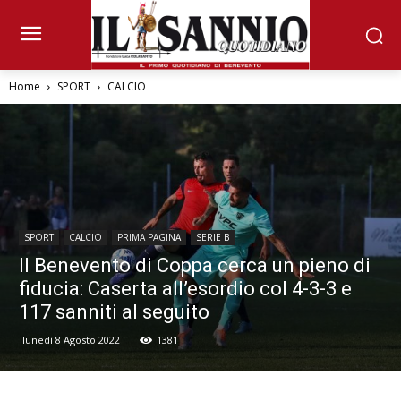
Home
SPORT
CALCIO
SPORT
CALCIO
PRIMA PAGINA
SERIE B
Il Benevento di Coppa cerca un pieno di
fiducia: Caserta all’esordio col 4-3-3 e
117 sanniti al seguito
lunedì 8 Agosto 2022
1381