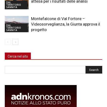
attesa per i risultati delle analisi
DAL
TERRITORIO
SANNITA
Montefalcone di Val Fortore –
Videosorveglianza, la Giunta approva il
DAL
TERRITORIO
progetto
SANNITA
Cerca nel sito
Cerca