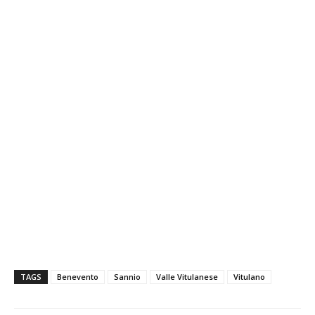
TAGS
Benevento
Sannio
Valle Vitulanese
Vitulano