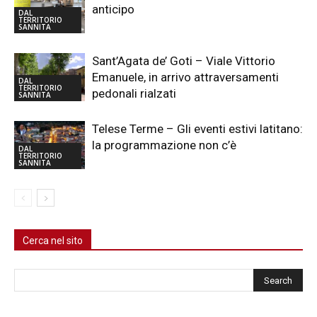
anticipo
DAL
TERRITORIO
SANNITA
Sant’Agata de’ Goti – Viale Vittorio
Emanuele, in arrivo attraversamenti
DAL
TERRITORIO
pedonali rialzati
SANNITA
Telese Terme – Gli eventi estivi latitano:
la programmazione non c’è
DAL
TERRITORIO
SANNITA
Cerca nel sito
Cerca