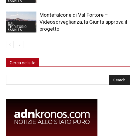
SANNITA
Montefalcone di Val Fortore –
Videosorveglianza, la Giunta approva il
DAL
TERRITORIO
progetto
SANNITA
Cerca nel sito
Cerca