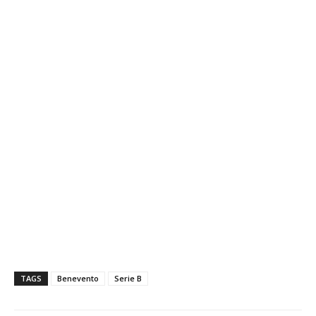
TAGS
Benevento
Serie B