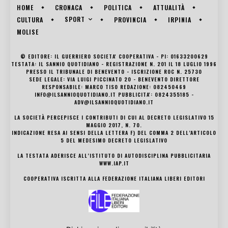
HOME
CRONACA
POLITICA
ATTUALITÀ
SPORT
CULTURA
PROVINCIA
IRPINIA
MOLISE
© EDITORE: IL GUERRIERO SOCIETA' COOPERATIVA - PI: 01633200629
TESTATA: IL SANNIO QUOTIDIANO - REGISTRAZIONE N. 201 IL 18 LUGLIO 1996
PRESSO IL TRIBUNALE DI BENEVENTO - ISCRIZIONE ROC N. 25730
SEDE LEGALE: VIA LUIGI PICCINATO 20 - BENEVENTO DIRETTORE
RESPONSABILE: MARCO TISO REDAZIONE: 082450469
INFO@ILSANNIOQUOTIDIANO.IT PUBBLICITA': 0824355185 -
ADV@ILSANNIOQUOTIDIANO.IT
LA SOCIETÀ PERCEPISCE I CONTRIBUTI DI CUI AL DECRETO LEGISLATIVO 15
MAGGIO 2017, N. 70.
INDICAZIONE RESA AI SENSI DELLA LETTERA F) DEL COMMA 2 DELL’ARTICOLO
5 DEL MEDESIMO DECRETO LEGISLATIVO
LA TESTATA ADERISCE ALL’ISTITUTO DI AUTODISCIPLINA PUBBLICITARIA
WWW.IAP.IT
COOPERATIVA ISCRITTA ALLA FEDERAZIONE ITALIANA LIBERI EDITORI