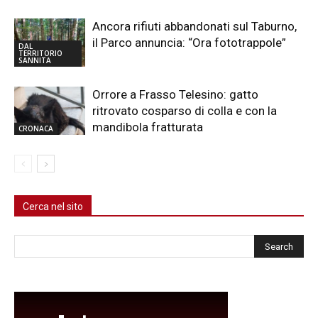
Ancora rifiuti abbandonati sul Taburno,
il Parco annuncia: “Ora fototrappole”
DAL
TERRITORIO
SANNITA
Orrore a Frasso Telesino: gatto
ritrovato cosparso di colla e con la
mandibola fratturata
CRONACA
Cerca nel sito
Cerca