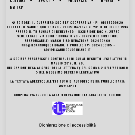
SPORT
CULTURA
PROVINCIA
IRPINIA
MOLISE
© EDITORE: IL GUERRIERO SOCIETA' COOPERATIVA - PI: 01633200629
TESTATA: IL SANNIO QUOTIDIANO - REGISTRAZIONE N. 201 IL 18 LUGLIO 1996
PRESSO IL TRIBUNALE DI BENEVENTO - ISCRIZIONE ROC N. 25730
SEDE LEGALE: VIA LUIGI PICCINATO 20 - BENEVENTO DIRETTORE
RESPONSABILE: MARCO TISO REDAZIONE: 082450469
INFO@ILSANNIOQUOTIDIANO.IT PUBBLICITA': 0824355185 -
ADV@ILSANNIOQUOTIDIANO.IT
LA SOCIETÀ PERCEPISCE I CONTRIBUTI DI CUI AL DECRETO LEGISLATIVO 15
MAGGIO 2017, N. 70.
INDICAZIONE RESA AI SENSI DELLA LETTERA F) DEL COMMA 2 DELL’ARTICOLO
5 DEL MEDESIMO DECRETO LEGISLATIVO
LA TESTATA ADERISCE ALL’ISTITUTO DI AUTODISCIPLINA PUBBLICITARIA
WWW.IAP.IT
COOPERATIVA ISCRITTA ALLA FEDERAZIONE ITALIANA LIBERI EDITORI
Dichiarazione di accessibilità