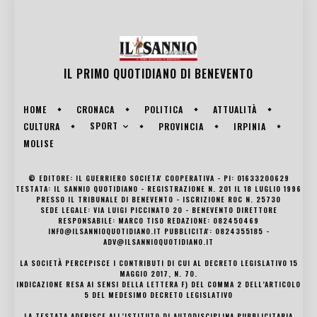
IL PRIMO QUOTIDIANO DI
BENEVENTO
HOME
CRONACA
POLITICA
ATTUALITÀ
SPORT
CULTURA
PROVINCIA
IRPINIA
MOLISE
© EDITORE: IL GUERRIERO SOCIETA' COOPERATIVA - PI: 01633200629
TESTATA: IL SANNIO QUOTIDIANO - REGISTRAZIONE N. 201 IL 18 LUGLIO 1996
PRESSO IL TRIBUNALE DI BENEVENTO - ISCRIZIONE ROC N. 25730
SEDE LEGALE: VIA LUIGI PICCINATO 20 - BENEVENTO DIRETTORE
RESPONSABILE: MARCO TISO REDAZIONE: 082450469
INFO@ILSANNIOQUOTIDIANO.IT PUBBLICITA': 0824355185 -
ADV@ILSANNIOQUOTIDIANO.IT
LA SOCIETÀ PERCEPISCE I CONTRIBUTI DI CUI AL DECRETO LEGISLATIVO 15
MAGGIO 2017, N. 70.
INDICAZIONE RESA AI SENSI DELLA LETTERA F) DEL COMMA 2 DELL’ARTICOLO
5 DEL MEDESIMO DECRETO LEGISLATIVO
LA TESTATA ADERISCE ALL’ISTITUTO DI AUTODISCIPLINA PUBBLICITARIA