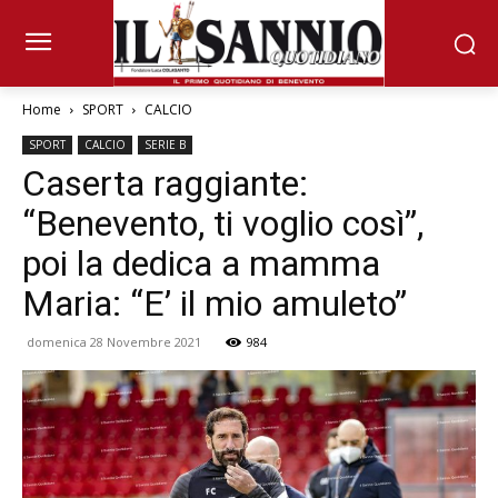
Home
SPORT
CALCIO
SPORT
CALCIO
SERIE B
Caserta raggiante:
“Benevento, ti voglio così”,
poi la dedica a mamma
Maria: “E’ il mio amuleto”
domenica 28 Novembre 2021
984