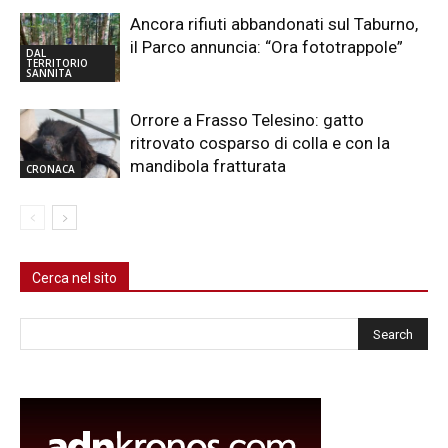
Ancora rifiuti abbandonati sul Taburno,
il Parco annuncia: “Ora fototrappole”
DAL
TERRITORIO
SANNITA
Orrore a Frasso Telesino: gatto
ritrovato cosparso di colla e con la
mandibola fratturata
CRONACA
Cerca nel sito
Cerca