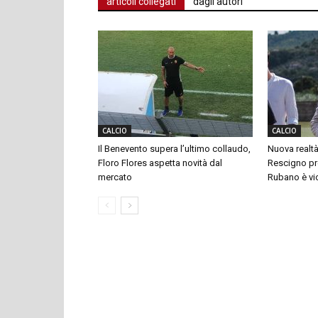
articoli collegati
dagli autori
CALCIO
CALCIO
Il Benevento supera l’ultimo collaudo,
Nuova realtà
Floro Flores aspetta novità dal
Rescigno pre
mercato
Rubano è vi