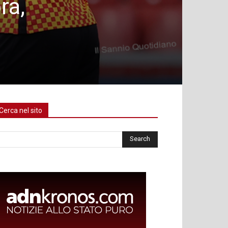
ra,
Cerca nel sito
rca