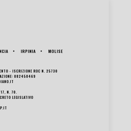
NCIA
IRPINIA
MOLISE
VENTO - ISCRIZIONE ROC N. 25730
EDAZIONE: 082450469
IANO.IT
7, N. 70.
ECRETO LEGISLATIVO
P.IT