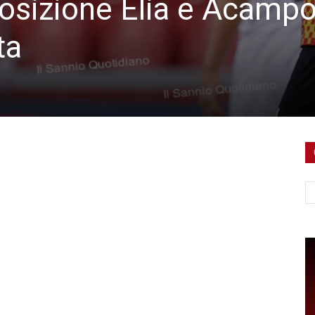
osizione Elia e Acampo
ta
Ce