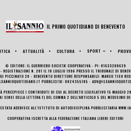
IL PRIMO QUOTIDIANO DI
BENEVENTO
SPORT
ITICA
ATTUALITÀ
CULTURA
PROVI
© EDITORE: IL GUERRIERO SOCIETA' COOPERATIVA - PI: 01633200629
- REGISTRAZIONE N. 201 IL 18 LUGLIO 1996 PRESSO IL TRIBUNALE DI BENE
UIGI PICCINATO 20 - BENEVENTO DIRETTORE RESPONSABILE: MARCO TISO R
LSANNIOQUOTIDIANO.IT PUBBLICITA': 0824355185 - ADV@ILSANNIOQUOTID
TÀ PERCEPISCE I CONTRIBUTI DI CUI AL DECRETO LEGISLATIVO 15 MAGGIO 201
AI SENSI DELLA LETTERA F) DEL COMMA 2 DELL’ARTICOLO 5 DEL MEDESIMO D
TESTATA ADERISCE ALL’ISTITUTO DI AUTODISCIPLINA PUBBLICITARIA
WWW.IA
COOPERATIVA ISCRITTA ALLA FEDERAZIONE ITALIANA LIBERI EDITORI