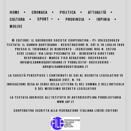
HOME
CRONACA
POLITICA
ATTUALITÀ
SPORT
CULTURA
PROVINCIA
IRPINIA
MOLISE
© EDITORE: IL GUERRIERO SOCIETA' COOPERATIVA - PI: 01633200629
TESTATA: IL SANNIO QUOTIDIANO - REGISTRAZIONE N. 201 IL 18 LUGLIO 1996
PRESSO IL TRIBUNALE DI BENEVENTO - ISCRIZIONE ROC N. 25730
SEDE LEGALE: VIA LUIGI PICCINATO 20 - BENEVENTO DIRETTORE
RESPONSABILE: MARCO TISO REDAZIONE: 082450469
INFO@ILSANNIOQUOTIDIANO.IT PUBBLICITA': 0824355185 -
ADV@ILSANNIOQUOTIDIANO.IT
LA SOCIETÀ PERCEPISCE I CONTRIBUTI DI CUI AL DECRETO LEGISLATIVO 15
MAGGIO 2017, N. 70.
INDICAZIONE RESA AI SENSI DELLA LETTERA F) DEL COMMA 2 DELL’ARTICOLO
5 DEL MEDESIMO DECRETO LEGISLATIVO
LA TESTATA ADERISCE ALL’ISTITUTO DI AUTODISCIPLINA PUBBLICITARIA
WWW.IAP.IT
COOPERATIVA ISCRITTA ALLA FEDERAZIONE ITALIANA LIBERI EDITORI