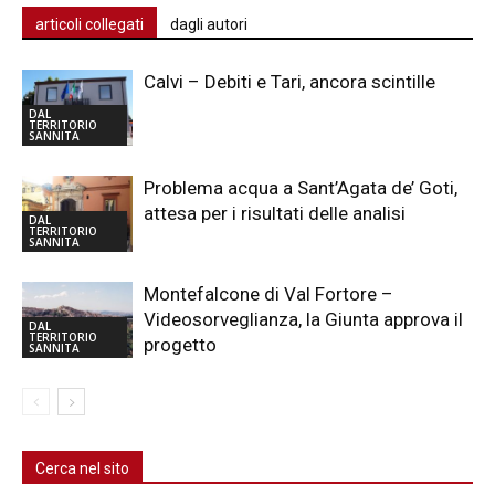
articoli collegati
dagli autori
Calvi – Debiti e Tari, ancora scintille
DAL
TERRITORIO
SANNITA
Problema acqua a Sant’Agata de’ Goti,
attesa per i risultati delle analisi
DAL
TERRITORIO
SANNITA
Montefalcone di Val Fortore –
Videosorveglianza, la Giunta approva il
DAL
TERRITORIO
progetto
SANNITA
Cerca nel sito