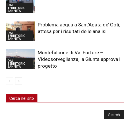
DAL
TERRITORIO
SANNITA
Problema acqua a Sant’Agata de’ Goti,
attesa per i risultati delle analisi
DAL
TERRITORIO
SANNITA
Montefalcone di Val Fortore –
Videosorveglianza, la Giunta approva il
DAL
TERRITORIO
progetto
SANNITA
Cerca nel sito
Cerca