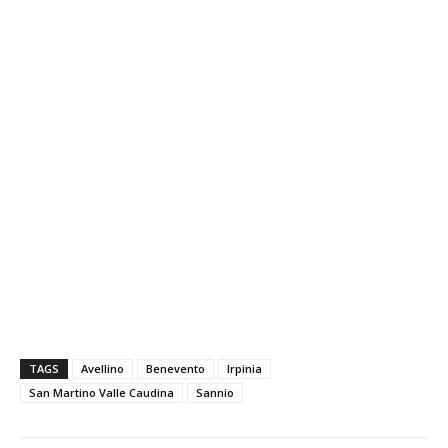
TAGS
Avellino
Benevento
Irpinia
San Martino Valle Caudina
Sannio