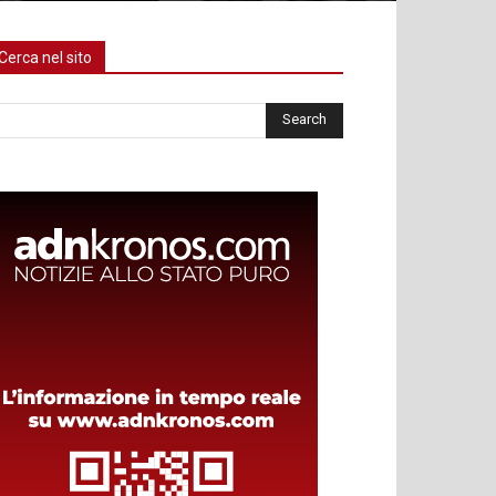
Cerca nel sito
rca