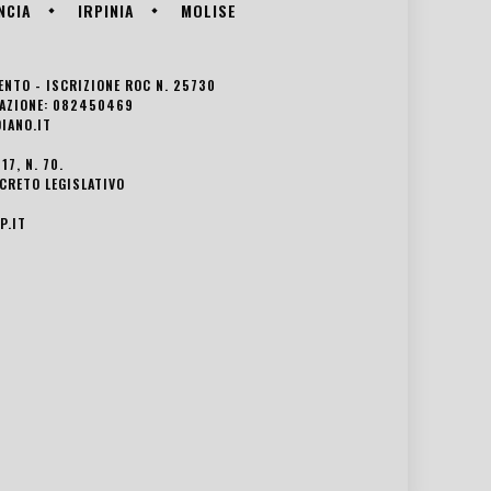
NCIA
IRPINIA
MOLISE
VENTO - ISCRIZIONE ROC N. 25730
EDAZIONE: 082450469
IANO.IT
7, N. 70.
ECRETO LEGISLATIVO
P.IT