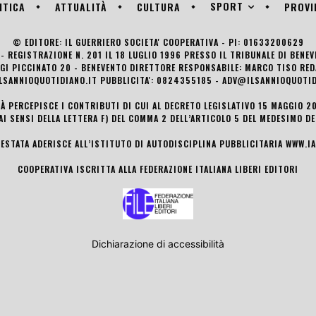
SPORT
ITICA
ATTUALITÀ
CULTURA
PROVI
© EDITORE: IL GUERRIERO SOCIETA' COOPERATIVA - PI: 01633200629
- REGISTRAZIONE N. 201 IL 18 LUGLIO 1996 PRESSO IL TRIBUNALE DI BENE
UIGI PICCINATO 20 - BENEVENTO DIRETTORE RESPONSABILE: MARCO TISO R
LSANNIOQUOTIDIANO.IT PUBBLICITA': 0824355185 - ADV@ILSANNIOQUOTID
TÀ PERCEPISCE I CONTRIBUTI DI CUI AL DECRETO LEGISLATIVO 15 MAGGIO 201
AI SENSI DELLA LETTERA F) DEL COMMA 2 DELL’ARTICOLO 5 DEL MEDESIMO D
TESTATA ADERISCE ALL’ISTITUTO DI AUTODISCIPLINA PUBBLICITARIA
WWW.IA
COOPERATIVA ISCRITTA ALLA FEDERAZIONE ITALIANA LIBERI EDITORI
Dichiarazione di accessibilità