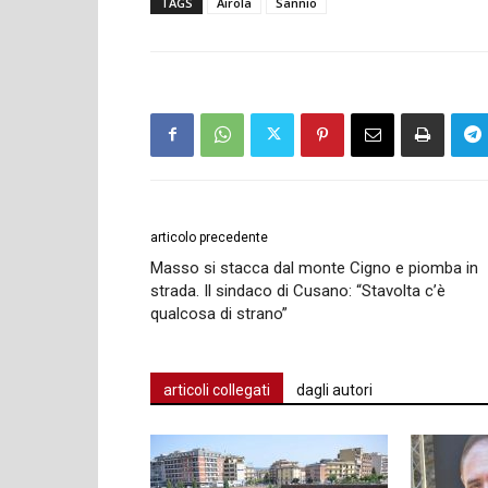
TAGS
Airola
Sannio
articolo precedente
Masso si stacca dal monte Cigno e piomba in
strada. Il sindaco di Cusano: “Stavolta c’è
qualcosa di strano”
articoli collegati
dagli autori