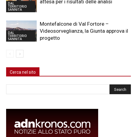
attesa per i risultati delle analisi
DAL
TERRITORIO
SANNITA
Montefalcone di Val Fortore –
Videosorveglianza, la Giunta approva il
DAL
TERRITORIO
progetto
SANNITA
Cerca nel sito
Cerca