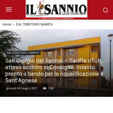
Home
DAL TERRITORIO SANNITA
DAL TERRITORIO SANNITA
San Giorgio del Sannio – Tariffe rifiuti,
atteso scontro in Consiglio. Intanto
pronto il bando per la riqualificazione a
Sant’Agnese
giovedì 24 Giugno 2021
1188