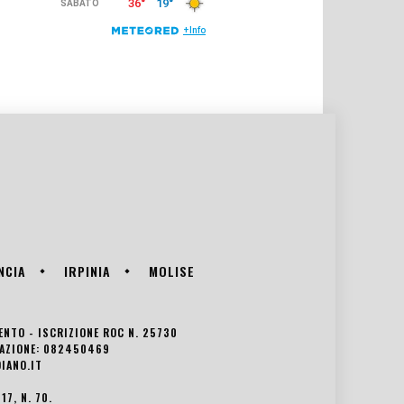
NCIA
IRPINIA
MOLISE
VENTO - ISCRIZIONE ROC N. 25730
EDAZIONE: 082450469
IANO.IT
7, N. 70.