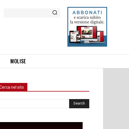
Cerca
MOLISE
Cerca nel sito
rca