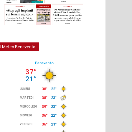
Il Meteo Benevento