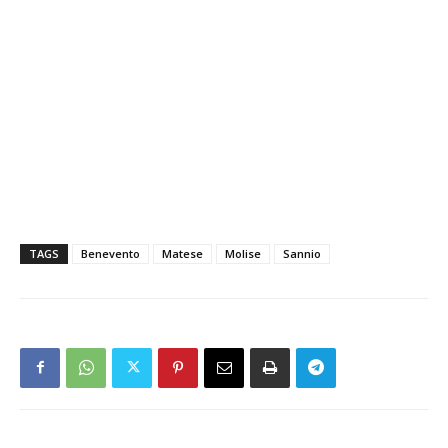
TAGS
Benevento
Matese
Molise
Sannio