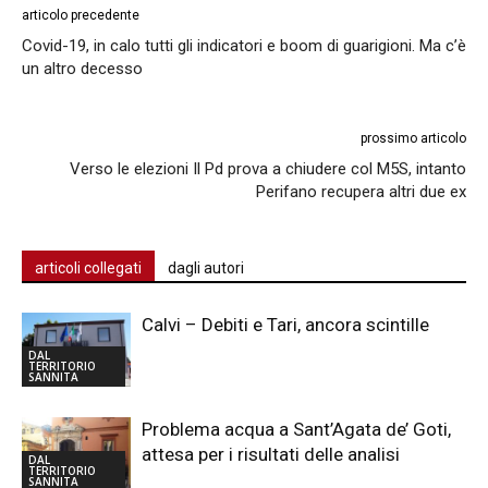
articolo precedente
Covid-19, in calo tutti gli indicatori e boom di guarigioni. Ma c’è
un altro decesso
prossimo articolo
Verso le elezioni Il Pd prova a chiudere col M5S, intanto
Perifano recupera altri due ex
articoli collegati
dagli autori
Calvi – Debiti e Tari, ancora scintille
DAL
TERRITORIO
SANNITA
Problema acqua a Sant’Agata de’ Goti,
attesa per i risultati delle analisi
DAL
TERRITORIO
SANNITA