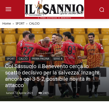
Home
SPORT
CALCIO
SPORT
CALCIO
PRIMA PAGINA
SERIE A
Col Sassuolo il Benevento cerca lo
scatto decisivo per la salvezza: Inzaghi
ancora col 3-5-2, possibile novità in
attacco
lunedì 12 Aprile 2021
2435