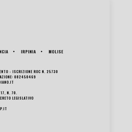
NCIA
IRPINIA
MOLISE
VENTO - ISCRIZIONE ROC N. 25730
EDAZIONE: 082450469
IANO.IT
7, N. 70.
ECRETO LEGISLATIVO
P.IT