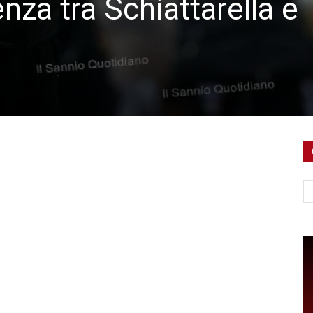
nza tra Schiattarella e
Ce