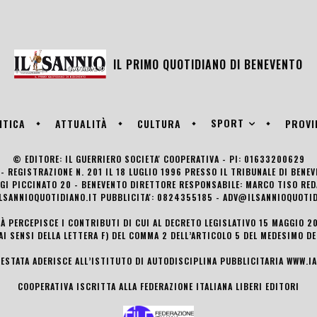
IL PRIMO QUOTIDIANO DI
BENEVENTO
SPORT
ITICA
ATTUALITÀ
CULTURA
PROVI
© EDITORE: IL GUERRIERO SOCIETA' COOPERATIVA - PI: 01633200629
- REGISTRAZIONE N. 201 IL 18 LUGLIO 1996 PRESSO IL TRIBUNALE DI BENE
UIGI PICCINATO 20 - BENEVENTO DIRETTORE RESPONSABILE: MARCO TISO R
LSANNIOQUOTIDIANO.IT PUBBLICITA': 0824355185 - ADV@ILSANNIOQUOTID
TÀ PERCEPISCE I CONTRIBUTI DI CUI AL DECRETO LEGISLATIVO 15 MAGGIO 201
AI SENSI DELLA LETTERA F) DEL COMMA 2 DELL’ARTICOLO 5 DEL MEDESIMO D
TESTATA ADERISCE ALL’ISTITUTO DI AUTODISCIPLINA PUBBLICITARIA
WWW.IA
COOPERATIVA ISCRITTA ALLA FEDERAZIONE ITALIANA LIBERI EDITORI