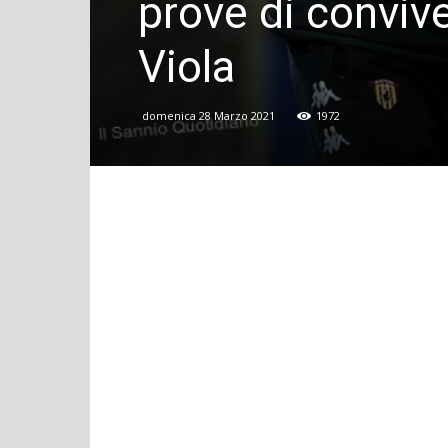
prove di convive
Viola
domenica 28 Marzo 2021
1972