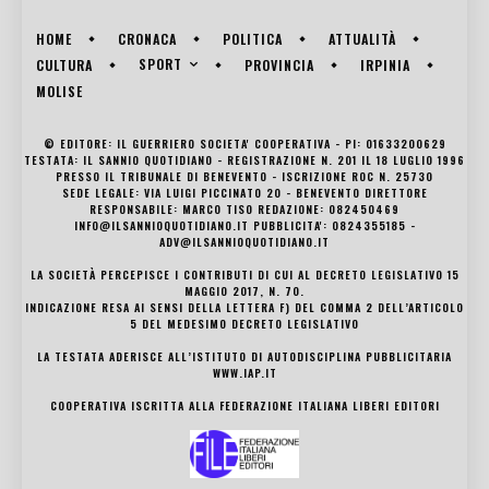
HOME
CRONACA
POLITICA
ATTUALITÀ
SPORT
CULTURA
PROVINCIA
IRPINIA
MOLISE
© EDITORE: IL GUERRIERO SOCIETA' COOPERATIVA - PI: 01633200629
TESTATA: IL SANNIO QUOTIDIANO - REGISTRAZIONE N. 201 IL 18 LUGLIO 1996
PRESSO IL TRIBUNALE DI BENEVENTO - ISCRIZIONE ROC N. 25730
SEDE LEGALE: VIA LUIGI PICCINATO 20 - BENEVENTO DIRETTORE
RESPONSABILE: MARCO TISO REDAZIONE: 082450469
INFO@ILSANNIOQUOTIDIANO.IT PUBBLICITA': 0824355185 -
ADV@ILSANNIOQUOTIDIANO.IT
LA SOCIETÀ PERCEPISCE I CONTRIBUTI DI CUI AL DECRETO LEGISLATIVO 15
MAGGIO 2017, N. 70.
INDICAZIONE RESA AI SENSI DELLA LETTERA F) DEL COMMA 2 DELL’ARTICOLO
5 DEL MEDESIMO DECRETO LEGISLATIVO
LA TESTATA ADERISCE ALL’ISTITUTO DI AUTODISCIPLINA PUBBLICITARIA
WWW.IAP.IT
COOPERATIVA ISCRITTA ALLA FEDERAZIONE ITALIANA LIBERI EDITORI