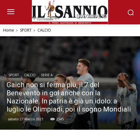
Home
SPORT
CALCIO
SPORT
CALCIO
SERIE A
Gaich non si ferma più, il 7 del
Benevento in gol anche con la
Nazionale. In patria è già un idolo: a
luglio le Olimpiadi, poi il sogno Mondiali
sabato 27 Marzo 2021
2545